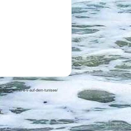
bautermaenner-e-v-auf-dem-tunisee/