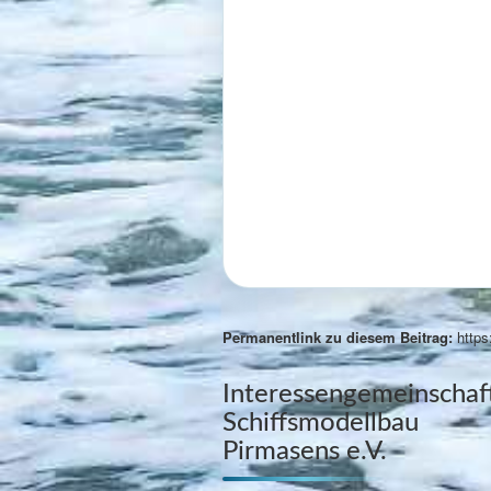
Permanentlink zu diesem Beitrag:
https
Interessengemeinschaf
Schiffsmodellbau
Pirmasens e.V.