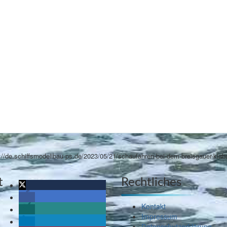
://de.schiffsmodellbau-ps.de/2023/05/21/schaufahren-bei-dem-breisgauer-kla
t
Rechtliches
Kontakt
Impressum
Datenschutzerklärung