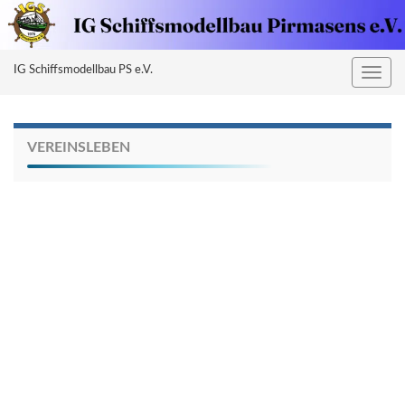
IG Schiffsmodellbau PS e.V.
Naviga
umsch
VEREINSLEBEN