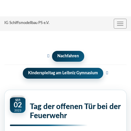
IG Schiffsmodellbau PS e.V.
Naviga
umsch
Nachfahren
Kinderspieltag am Leibniz Gymnasium
SEP.
02
Tag der offenen Tür bei der
2023
Feuerwehr