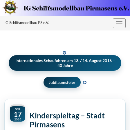
IG Schiffsmodellbau PS e.V.
Naviga
umsch
Internationales Schaufahren am 13. / 14. August 2016 –
40 Jahre
Jubiläumsfeier
SEP.
17
Kinderspieltag – Stadt
2016
Pirmasens