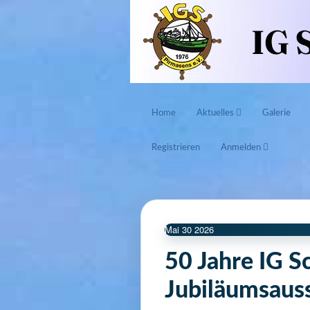
Home
Aktuelles
Galerie
Registrieren
Anmelden
Mai
30
2026
50 Jahre IG S
Jubiläumsauss