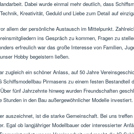
 Handarbeit. Dabei wurde einmal mehr deutlich, dass Schiffsm
Technik, Kreativität, Geduld und Liebe zum Detail auf einzig
r allem der persönliche Austausch im Mittelpunkt. Zahlreic
ereinsmitgliedern ins Gespräch zu kommen, Fragen zu stell
nders erfreulich war das große Interesse von Familien, Jug
r unser Hobby begeistern ließen.
r zugleich ein schöner Anlass, auf 50 Jahre Vereinsgeschic
G Schiffsmodellbau Pirmasens zu einem festen Bestandteil d
 Über fünf Jahrzehnte hinweg wurden Freundschaften gesch
e Stunden in den Bau außergewöhnlicher Modelle investiert.
r auszeichnet, ist die starke Gemeinschaft. Bei uns treffen 
. Egal ob langjähriger Modellbauer oder interessierter Anfän