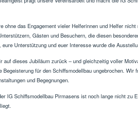
 Teamgeist prägt unsere Vereinsarbeit und macht die IG Sch
re ohne das Engagement vieler Helferinnen und Helfer nich
, Unterstützern, Gästen und Besuchern, die diesen besondere
 eure Unterstützung und euer Interesse wurde die Ausstellu
r auf dieses Jubiläum zurück – und gleichzeitig voller Motiv
e Begeisterung für den Schiffsmodellbau ungebrochen. Wir fr
nstaltungen und Begegnungen.
 der IG Schiffsmodellbau Pirmasens ist noch lange nicht zu 
iegt.