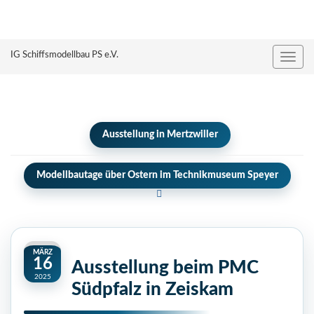
IG Schiffsmodellbau PS e.V.
Naviga
umsch
Ausstellung in Mertzwiller
Modellbautage über Ostern im Technikmuseum Speyer
MÄRZ
16
Ausstellung beim PMC
2025
Südpfalz in Zeiskam